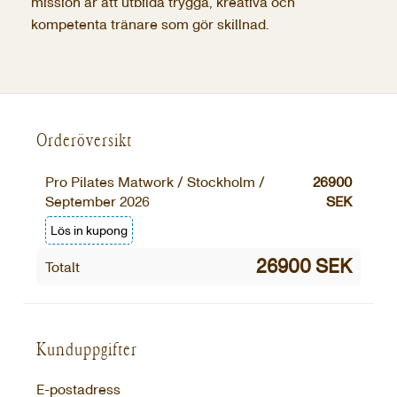
mission är att utbilda trygga, kreativa och
kompetenta tränare som gör skillnad.
Orderöversikt
Pro Pilates Matwork / Stockholm /
26900
September 2026
SEK
Lös in kupong
26900 SEK
Totalt
Kunduppgifter
E-postadress