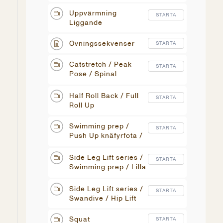
Uppvärmning
STARTA
Liggande
Övningssekvenser
STARTA
Catstretch / Peak
STARTA
Pose / Spinal
Rotation / Leg Pull
Front prep
Half Roll Back / Full
STARTA
Roll Up
Swimming prep /
STARTA
Push Up knäfyrfota /
Breaststroke prep
Side Leg Lift series /
STARTA
Swimming prep / Lilla
Regnbågen
Side Leg Lift series /
STARTA
Swandive / Hip Lift
Squat
STARTA